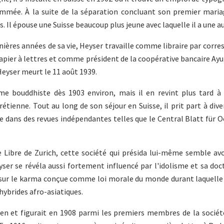
nommée. À la suite de la séparation concluant son premier maria
. Il épouse une Suisse beaucoup plus jeune avec laquelle il a une aut
rnières années de sa vie, Heyser travaille comme libraire par corr
apier à lettres et comme président de la coopérative bancaire Ay
 Heyser meurt le 11 août 1939.
e bouddhiste dès 1903 environ, mais il en revint plus tard à 
tienne. Tout au long de son séjour en Suisse, il prit part à div
ue dans des revues indépendantes telles que le Central Blatt für 
 Libre de Zurich, cette société qui présida lui-même semble av
ser se révéla aussi fortement influencé par l'idolisme et sa doc
 sur le karma conçue comme loi morale du monde durant laquelle 
 hybrides afro-asiatiques.
ien et figurait en 1908 parmi les premiers membres de la sociét