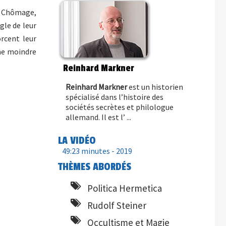
n. Chômage,
gle de leur
rcent leur
ne moindre
Reinhard Markner
Reinhard Markner
est un historien
spécialisé dans l’histoire des
sociétés secrètes et philologue
allemand. Il est l’ ...
LA VIDÉO
49:23 minutes -
2019
THÈMES ABORDÉS
Politica Hermetica
Rudolf Steiner
Occultisme et Magie