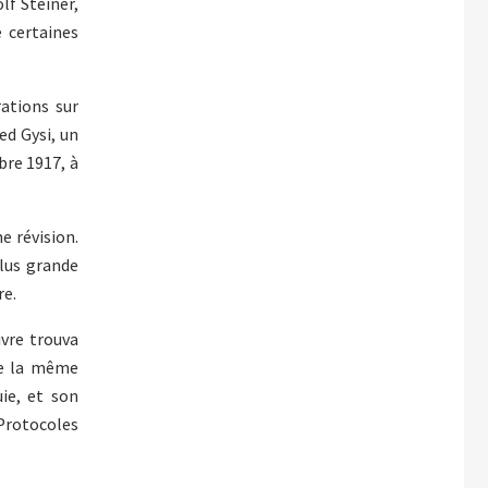
lf Steiner,
 certaines
rations sur
ed Gysi, un
bre 1917, à
e révision.
plus grande
re.
ivre trouva
ée la même
ie, et son
Protocoles