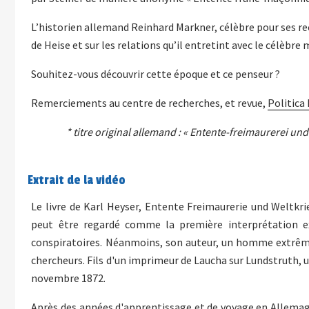
L’historien allemand Reinhard Markner, célèbre pour ses rech
de Heise et sur les relations qu’il entretint avec le célèbr
Souhitez-vous découvrir cette époque et ce penseur ?
Remerciements au centre de recherches, et revue,
Politica
* titre original allemand : « Entente-freimaurerei un
Extrait de la vidéo
Le livre de Karl Heyser, Entente Freimaurerie und Weltkri
peut être regardé comme la première interprétation e
conspiratoires. Néanmoins, son auteur, un homme extrême
chercheurs. Fils d'un imprimeur de Laucha sur Lundstruth,
novembre 1872.
Après des années d'apprentissage et de voyage en Allemagne