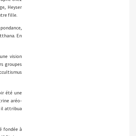
ge, Heyser
re fille.
espondance,
utthana. En
une vision
ers groupes
Occultismus
oir été une
trine aréo-
il attribua
é fondée à