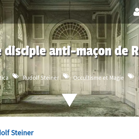
e disciple anti-maçon de 
tica
Rudolf Steiner
Occultisme et Magie
olf Steiner