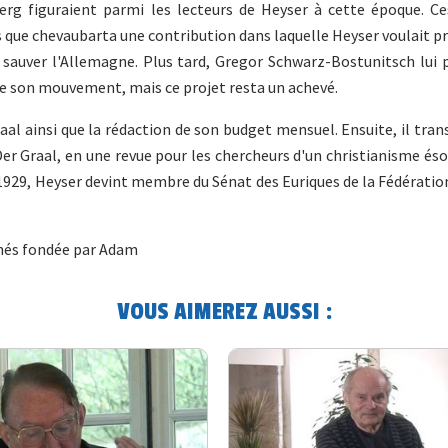
rg figuraient parmi les lecteurs de Heyser à cette époque. Ces
s que chevaubarta une contribution dans laquelle Heyser voulait p
t sauver l'Allemagne. Plus tard, Gregor Schwarz-Bostunitsch lui
 de son mouvement, mais ce projet resta un achevé.
raal ainsi que la rédaction de son budget mensuel. Ensuite, il tra
r Graal, en une revue pour les chercheurs d'un christianisme éso
 1929, Heyser devint membre du Sénat des Euriques de la Fédérati
minés fondée par Adam
VOUS AIMEREZ AUSSI :