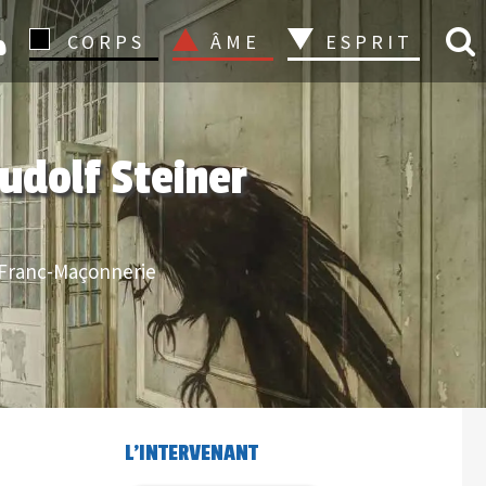
CONNEXION
CORPS
ÂME
ESPRIT
Rudolf Steiner
Franc-Maçonnerie
L'INTERVENANT