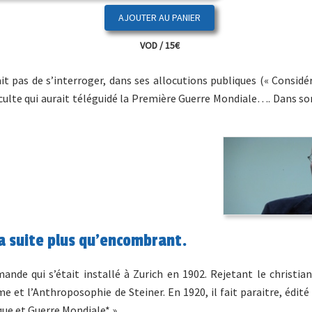
VOD / 15€
 pas de s’interroger, dans ses allocutions publiques (« Considé
cculte qui aurait téléguidé la Première Guerre Mondiale…. Dans son
la suite plus qu’encombrant.
nde qui s’était installé à Zurich en 1902. Rejetant le christian
 et l’Anthroposophie de Steiner. En 1920, il fait paraitre, édité
e et Guerre Mondiale* ».