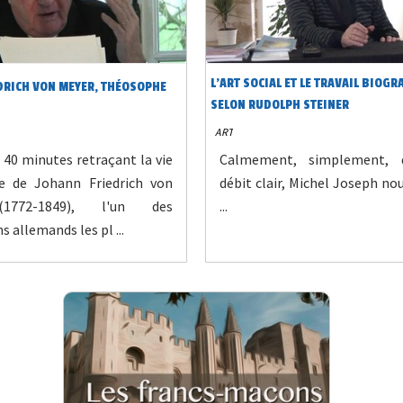
L'ART SOCIAL ET LE TRAVAIL BIOG
DRICH VON MEYER, THÉOSOPHE
SELON RUDOLPH STEINER
ART
40 minutes retraçant la vie
Calmement, simplement, 
re de Johann Friedrich von
débit clair, Michel Joseph no
1772-1849), l'un des
...
s allemands les pl ...