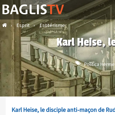
›
Esprit
›
Esotérisme
Karl Heise, l
Politica Herme
Karl Heise, le disciple anti-maçon de Rud