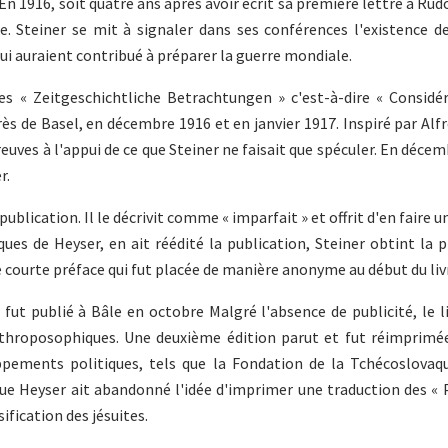
n 1916, soit quatre ans après avoir écrit sa première lettre à Rudo
. Steiner se mit à signaler dans ses conférences l'existence de
ui auraient contribué à préparer la guerre mondiale.
ces « Zeitgeschichtliche Betrachtungen » c'est-à-dire « Considé
s de Basel, en décembre 1916 et en janvier 1917. Inspiré par Alfr
euves à l'appui de ce que Steiner ne faisait que spéculer. En décem
r.
blication. Il le décrivit comme « imparfait » et offrit d'en faire un
ues de Heyser, en ait réédité la publication, Steiner obtint la 
une courte préface qui fut placée de manière anonyme au début du liv
ut publié à Bâle en octobre Malgré l'absence de publicité, le l
throposophiques. Une deuxième édition parut et fut réimprim
pements politiques, tels que la Fondation de la Tchécoslovaqu
 Heyser ait abandonné l'idée d'imprimer une traduction des « 
ification des jésuites.