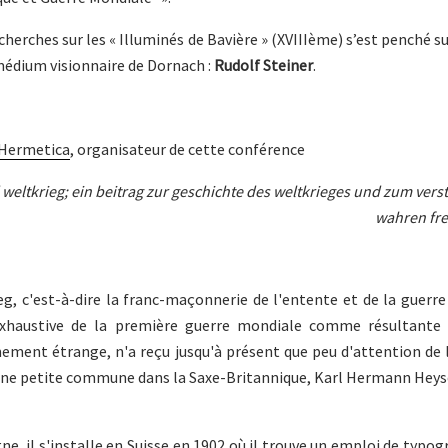
erches sur les « Illuminés de Bavière » (XVIIIème) s’est penché sur
e médium visionnaire de Dornach :
Rudolf Steiner
.
 Hermetica
, organisateur de cette conférence
d weltkrieg; ein beitrag zur geschichte des weltkrieges und zum vers
wahren fre
eg, c'est-à-dire la franc-maçonnerie de l'entente et de la guerr
xhaustive de la première guerre mondiale comme résultante d
ment étrange, n'a reçu jusqu'à présent que peu d'attention de l
 une petite commune dans la Saxe-Britannique, Karl Hermann Heyse
, il s'installe en Suisse en 1902 où il trouve un emploi de typo