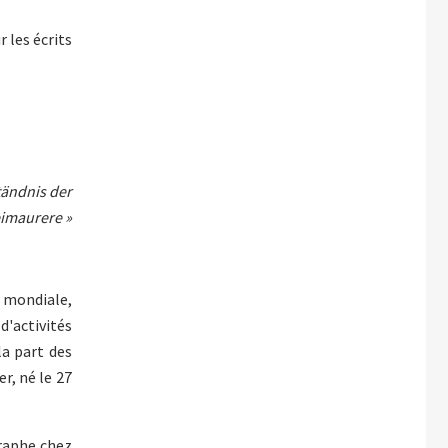
 les écrits
tändnis der
imaurere »
e mondiale,
'activités
a part des
r, né le 27
graphe chez