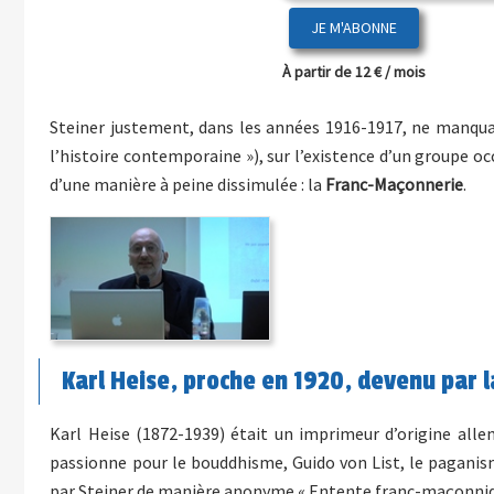
JE M'ABONNE
À partir de 12 € / mois
Steiner justement, dans les années 1916-1917, ne manquait
l’histoire contemporaine »), sur l’existence d’un groupe o
d’une manière à peine dissimulée : la
Franc-Maçonnerie
.
Karl Heise, proche en 1920, devenu par 
Karl Heise (1872-1939) était un imprimeur d’origine allema
passionne pour le bouddhisme, Guido von List, le paganisme
par Steiner de manière anonyme « Entente franc-maçonniqu