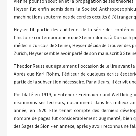
Vienne pour son soutien et la propagation de ses théories. E
Heyser fut enfin admis dans la Société Anthroposophique
machinations souterraines de cercles occults à l'étranger q
Heyser fit partie des auditeurs de la série des conféren
l'histoire contemporaine » que Steiner donna à Dornach prè
médecin zuricois de Steiner, Heyser décida de trouver des pr
Zurich, Heyser semble avoir parlé de son manuscrit à Steine
Theodor Reuss eut également l'occasion de le lire avant la pu
Après que Karl Röhm, l'éditeur de quelques écrits ésotériq
partie de la subvention nécessaire. Par ailleurs, il écrivit 
Postdaté en 1919, « Entendre Freimaurer und Weltkrieg » f
néanmoins ses lecteurs, notamment dans les milieux an
année, en 1920. Elle tenait compte des derniers dévelop
nombre de pages fut considérablement augmenté, bien que
des Sages de Sion » en annexe, après y avoir reconnu une fals