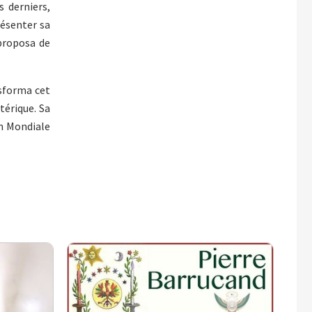
 derniers,
résenter sa
 proposa de
nsforma cet
térique. Sa
on Mondiale