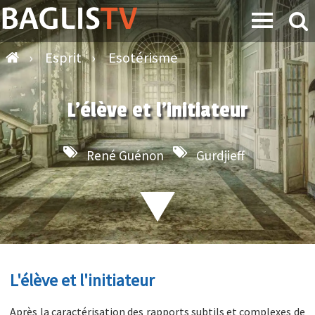
›
Esprit
›
Esotérisme
L'élève et l'initiateur
René Guénon
Gurdjieff
L'élève et l'initiateur
Après la caractérisation des rapports subtils et complexes de