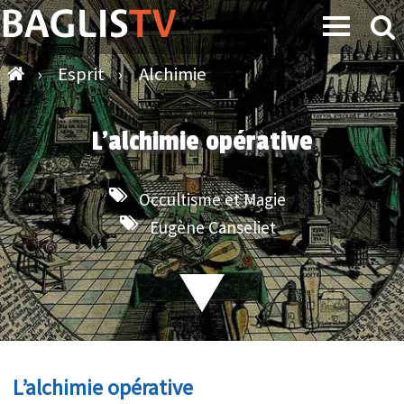
›
Esprit
›
Alchimie
L’alchimie opérative
Occultisme et Magie
Eugène Canseliet
L’alchimie opérative