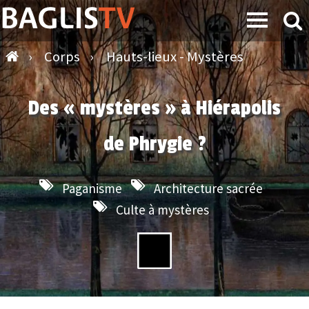
›
Corps
›
Hauts-lieux - Mystères
Des « mystères » à Hiérapolis
de Phrygie ?
Paganisme
Architecture sacrée
Culte à mystères