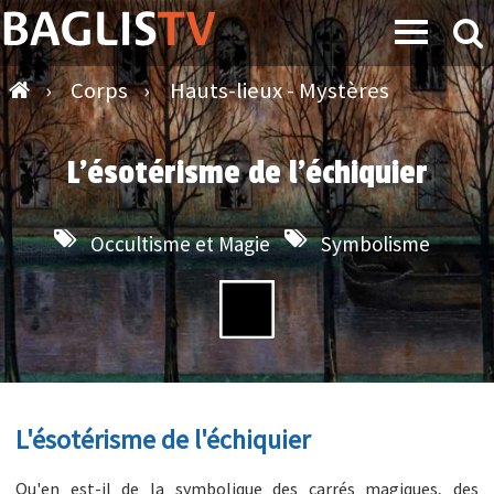
›
Corps
›
Hauts-lieux - Mystères
L'ésotérisme de l'échiquier
Occultisme et Magie
Symbolisme
L'ésotérisme de l'échiquier
Qu'en est-il de la symbolique des carrés magiques, des