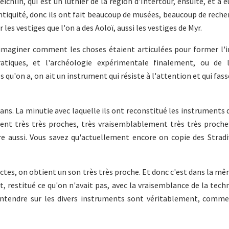
chlin, qui est un luthier de la région d'Intertour, ensuite, et à eu
antiquité, donc ils ont fait beaucoup de musées, beaucoup de reche
r les vestiges que l'on a des Aoloï, aussi les vestiges de Myr.
'imaginer comment les choses étaient articulées pour former l'
atiques, et l'archéologie expérimentale finalement, ou de l
 qu'on a, on ait un instrument qui résiste à l'attention et qui fass
5 ans. La minutie avec laquelle ils ont reconstitué les instruments
ment très très proches, très vraisemblablement très très proche
re aussi. Vous savez qu'actuellement encore on copie des Stradi
ctes, on obtient un son très très proche. Et donc c'est dans la m
, restitué ce qu'on n'avait pas, avec la vraisemblance de la tech
 entendre sur les divers instruments sont véritablement, comme 