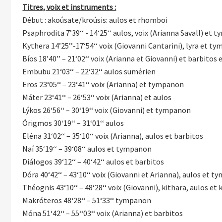
Titres, voix et instruments :
Début : akoúsate/kroúsis: aulos et rhomboi
Psaphrodita 7’39‘‘ - 14‘25‘‘ aulos, voix (Arianna Savall) et
Kythera 14’25’’-17‘54‘‘ voix (Giovanni Cantarini), lyra et t
Bíos 18’40’’ – 21‘02‘‘ voix (Arianna et Giovanni) et barbitos 
Embubu 21‘03‘‘ – 22‘32‘‘ aulos sumérien
Eros 23‘05‘‘ – 23‘41‘‘ voix (Arianna) et tympanon
Máter 23‘41‘‘ – 26‘53‘‘ voix (Arianna) et aulos
Lýkos 26‘56‘‘ – 30‘19‘‘ voix (Giovanni) et tympanon
Órigmos 30‘19‘‘ – 31‘01‘‘ aulos
Eléna 31‘02‘‘ – 35‘10‘‘ voix (Arianna), aulos et barbitos
Naí 35‘19‘‘ – 39‘08‘‘ aulos et tympanon
Diálogos 39‘12‘‘ – 40‘42‘‘ aulos et barbitos
Dóra 40‘42‘‘ – 43‘10‘‘ voix (Giovanni et Arianna), aulos et 
Théognis 43‘10‘‘ – 48‘28‘‘ voix (Giovanni), kithara, aulos et
Makróteros 48‘28‘‘ – 51‘33‘‘ tympanon
Móna 51‘42‘‘ – 55‘‘03‘‘ voix (Arianna) et barbitos