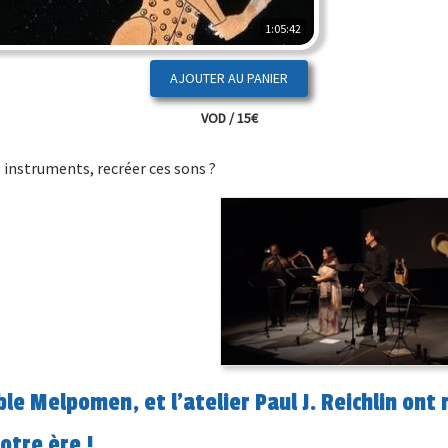
1:05:42
VOD / 15€
instruments, recréer ces sons ?
e Melpomen, et l’atelier Paul J. Reichlin ont 
otre ère !