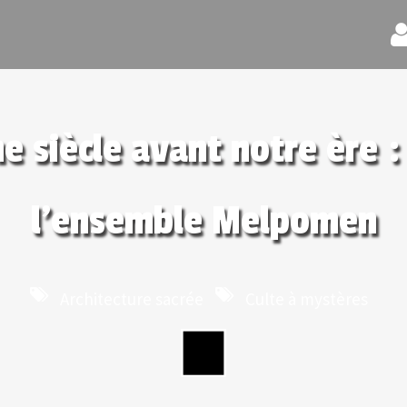
 siècle avant notre ère :
l’ensemble Melpomen
Architecture sacrée
Culte à mystères