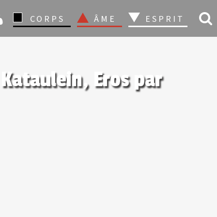
CONNEXION
CORPS
ÂME
ESPRIT
 Kataulein, Eros par