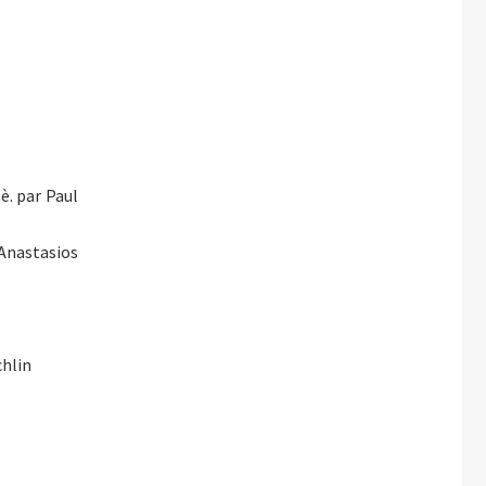
è. par Paul
 Anastasios
chlin