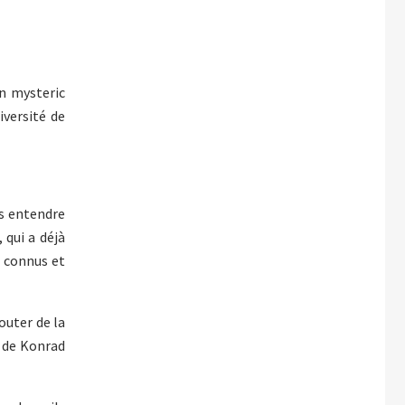
un mysteric
iversité de
ns entendre
 qui a déjà
t connus et
outer de la
e de Konrad