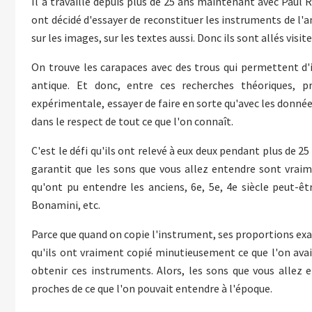
Il a travaillé depuis plus de 25 ans maintenant avec Paul Rei
ont décidé d'essayer de reconstituer les instruments de l'
sur les images, sur les textes aussi. Donc ils sont allés visite
On trouve les carapaces avec des trous qui permettent d
antique. Et donc, entre ces recherches théoriques, pr
expérimentale, essayer de faire en sorte qu'avec les données
dans le respect de tout ce que l'on connaît.
C'est le défi qu'ils ont relevé à eux deux pendant plus de 2
garantit que les sons que vous allez entendre sont vrai
qu'ont pu entendre les anciens, 6e, 5e, 4e siècle peut-êt
Bonamini, etc.
Parce que quand on copie l'instrument, ses proportions exa
qu'ils ont vraiment copié minutieusement ce que l'on avait
obtenir ces instruments. Alors, les sons que vous allez
proches de ce que l'on pouvait entendre à l'époque.