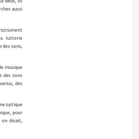
x deux, ils
rches aussi
instrument
a lutterie
e des sons,
 de musique
s des sons
varius, des
ême optique
nique, pour
on disait,