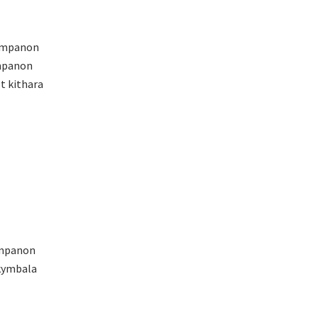
 tympanon
ympanon
et kithara
tympanon
 kymbala