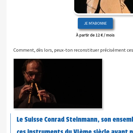
JE M'ABONNE
À partir de 12 € / mois
Comment, dès lors, peux-ton reconstituer précisément ces 
Le Suisse Conrad Steinmann, son ensembl
ces instruments du VIème siècle avant n