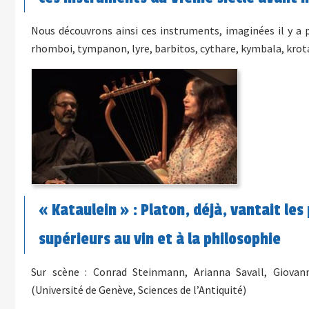
Nous découvrons ainsi ces instruments, imaginées il y a pl
rhomboi, tympanon, lyre, barbitos, cythare, kymbala, krot
« Kataulein » : Platon, déjà, vantait les
supérieurs au vin et à la philosophie
Sur scène : Conrad Steinmann, Arianna Savall, Giovann
(Université de Genève, Sciences de l’Antiquité)