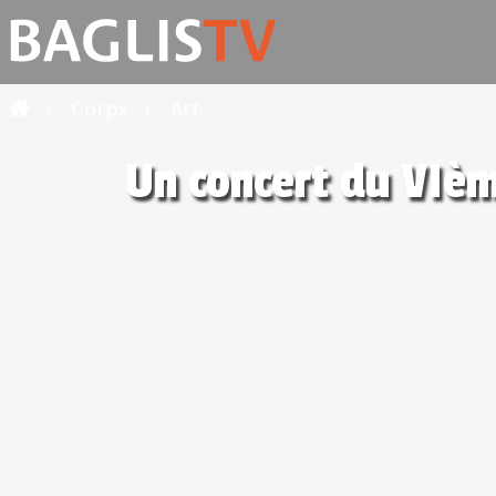
›
Corps
›
Art
Un concert du VIème