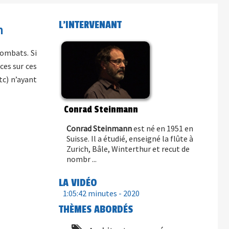
L'INTERVENANT
n
combats. Si
ces sur ces
tc) n’ayant
Conrad Steinmann
Conrad Steinmann
est né en 1951 en
Suisse. Il a étudié, enseigné la flûte à
Zurich, Bâle, Winterthur et recut de
nombr ...
LA VIDÉO
1:05:42 minutes -
2020
THÈMES ABORDÉS