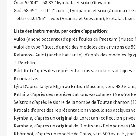
Ónar 55‘04‘‘ – 58‘33‘‘ kymbala et voix (Giovanni)
Gaía 58‘35‘‘ – 01.0‘1‘‘ aulos, tympanon et voix (Arianna et G
Téttix 01.01‘55‘‘ – voix (Arianna et Giovanni), krotala et sei
Liste des instruments, par ordre d’apparition :
Aulós (anche battante) d’après l’aulos de Paestum (Museo Na
Auloí de type flûtes, d’après des modèles des environs de 500 
Kálamos- Aulói (anche battante), d’après des modèles égypti
J. Reichlin
Bárbitoi d’après des représentations vasculaires attiques et
Koumartzis
Lýra D’après la lyre Elgin au British Museum, vers. 480 v. Chr
Kithára d’après des représentations vasculaires (New York et
Seístron d’après le sistre de la tombe de Toutankhamon (132
Krótala d’après des représentations vasculaires attiques vers 
Kýmbala, d’après un original du Lorestan (collection privée)
Kýmbala, d’après un original de Dimitsana/Peloponnes (Musé
Rhómboi, d’après un modèle de Chios, vers 500 av. n. è., p