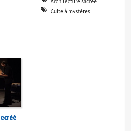
Architecture sacrée
Culte à mystères
recréé