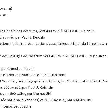
iovanni)
stron
zionale de Paestum), vers 480 av. n. è par Paul J. Reichlin
av. n. è., par Paul J. Reichlin
ens et des représentations vasculaires attiques du 6ème s. av. n. 
 des vestiges de Paestum vers 480 av. n. è., par Paul J. Reichlin et
., par Chrestos Terzis
 Berne) vers 500 av. n. è. par Julian Behr
6 av. n.è., musée égyptien du Caire), par Markus Uhl et Paul J. Rei
500 av. n. è. par Paul J. Reichlin
, vers 800 v.Chr., par Markus Uhl
e national d’Athènes) vers 500 av. n. è., par Markus Uhl.
ar Thomas Brupbacher