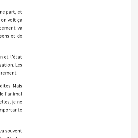
ne part, et
 on voit ça
ppement va
sens et de
n et l'état
sation. Les
airement.
dites. Mais
de l'animal
lles, je ne
 importante
 va souvent