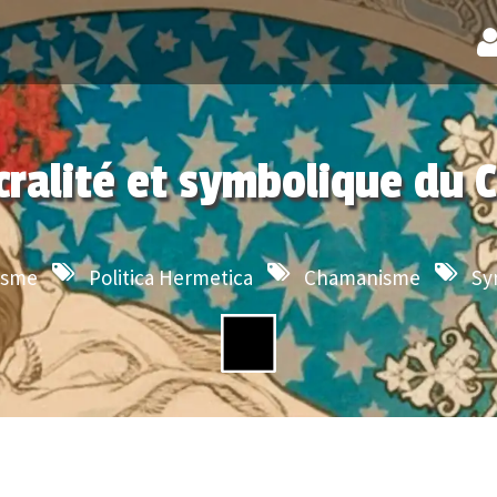
cralité et symbolique du C
isme
Politica Hermetica
Chamanisme
Sy