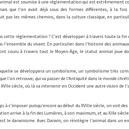
l'animal est soumise à une réglementation qui est extrêmement 
is que l'on avait déjà sous des formes différentes, à la fois
it pas les mêmes chemins, dans la culture classique, en particul
ns cette réglementation ? C'est développer à travers toute la fin 
s l'ensemble du vivant. En particulier dans l'histoire des animaux
i ont couru à travers tout le Moyen-Âge, le statut animal joue d
s laquelle se développera un symbolisme, un symbolisme très com
que l'on retrouve, qui va passer de l'Antiquité dans le monde chrét
VIIe siècle, où là va intervenir en Occident une autre vision de l'
 à s'imposer puisqu'encore au début du XVIIIe siècle, on voit de
on arrive à la fin des Lumières, à son maximum, et au XIXe siècle,
t le darwinisme. Avec Darwin, on réintègre l'animal dans un e