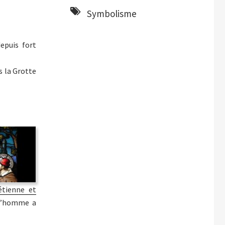
Symbolisme
epuis fort
s la Grotte
étienne et
 l’homme a