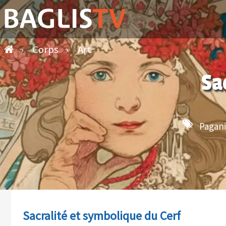
›
Corps
›
Art
Sa
Pagan
Sacralité et symbolique du Cerf