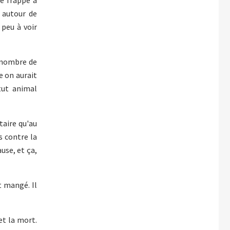
té frappé à
s autour de
 peu à voir
n nombre de
e on aurait
tut animal
taire qu'au
s contre la
use, et ça,
t mangé. Il
 et la mort.