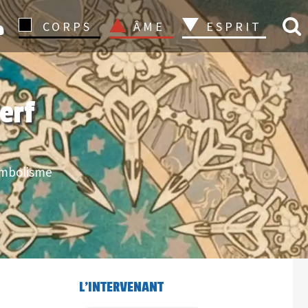
CONNEXION
CORPS
ÂME
ESPRIT
erf
mbolisme
L'INTERVENANT