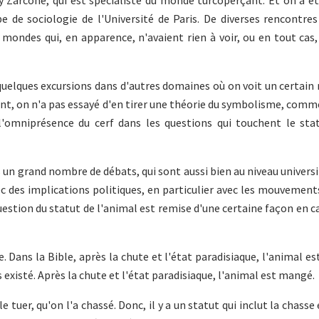
rry Zarcone, qui est spécialiste du monde turcoperçant. Et on a é
pe de sociologie de l'Université de Paris. De diverses rencontre
mondes qui, en apparence, n'avaient rien à voir, ou en tout cas,
quelques excursions dans d'autres domaines où on voit un certai
t, on n'a pas essayé d'en tirer une théorie du symbolisme, comm
 l'omniprésence du cerf dans les questions qui touchent le sta
 un grand nombre de débats, qui sont aussi bien au niveau universi
c des implications politiques, en particulier avec les mouvement
estion du statut de l'animal est remise d'une certaine façon en ca
. Dans la Bible, après la chute et l'état paradisiaque, l'animal es
existé. Après la chute et l'état paradisiaque, l'animal est mangé.
le tuer, qu'on l'a chassé. Donc, il y a un statut qui inclut la chasse