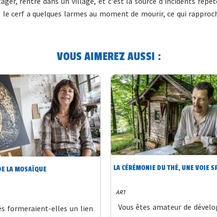
er, rentre dans un village, et c'est la source d'incidents répét
rf, le cerf a quelques larmes au moment de mourir, ce qui rapproc
VOUS AIMEREZ AUSSI :
LA CÉRÉMONIE DU THÉ, UNE VOIE S
DE LA MOSAÏQUE
ART
Vous êtes amateur de dével
es formeraient-elles un lien