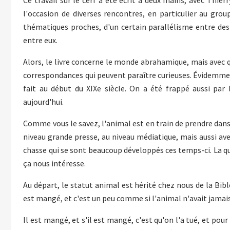
Ce travail sur le cerf a été écrit à deux mains, avec Thie
l'occasion de diverses rencontres, en particulier au grou
thématiques proches, d'un certain parallélisme entre des 
entre eux.
Alors, le livre concerne le monde abrahamique, mais avec 
correspondances qui peuvent paraître curieuses. Évidemmen
fait au début du XIXe siècle. On a été frappé aussi par
aujourd'hui.
Comme vous le savez, l'animal est en train de prendre dans
niveau grande presse, au niveau médiatique, mais aussi ave
chasse qui se sont beaucoup développés ces temps-ci. La qu
ça nous intéresse.
Au départ, le statut animal est hérité chez nous de la Bible
est mangé, et c'est un peu comme si l'animal n'avait jamais 
Il est mangé, et s'il est mangé, c'est qu'on l'a tué, et pour 