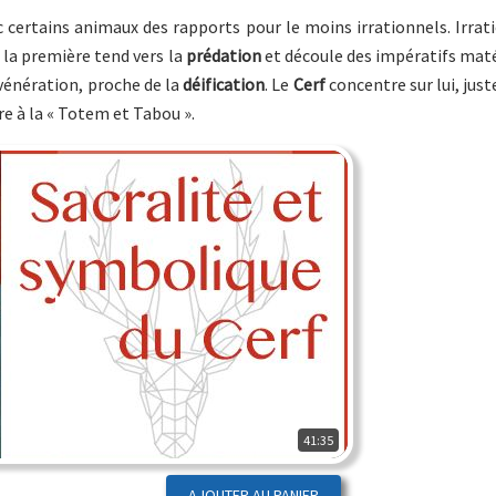
ertains animaux des rapports pour le moins irrationnels. Irrati
la première tend vers la
prédation
et découle des impératifs maté
vénération, proche de la
déification
. Le
Cerf
concentre sur lui, jus
e à la « Totem et Tabou ».
41:35