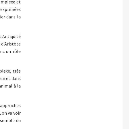
complexe et
 exprimées
ier dans la
d'Antiquité
 d'Aristote
onc un rôle
plexe, très
ien et dans
animal à la
s approches
 on va voir
nsemble du