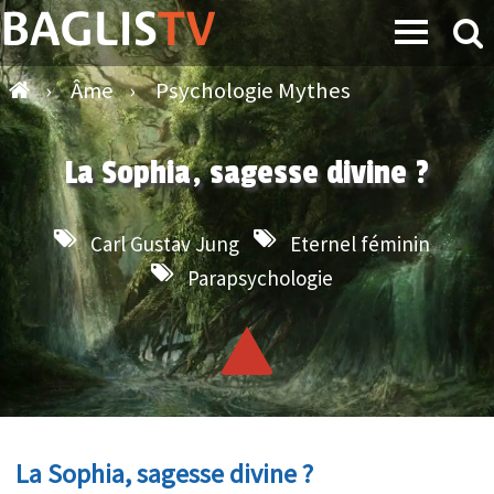
›
Âme
›
Psychologie Mythes
La Sophia, sagesse divine ?
Carl Gustav Jung
Eternel féminin
Parapsychologie
La Sophia, sagesse divine ?