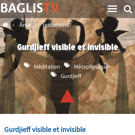
›
Âme
›
Initiations
Gurdjieff visible et invisible
Méditation
Métaphysique
Gurdjieff
Gurdjieff visible et invisible