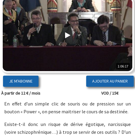
1:06:17
JE M'ABONNE
À partir de 12 € / mois
VOD / 15€
En effet d’un simple clic de souris ou de pression sur un
bouton « Power », on pense maitriser le cours de sa destinée.
Existe-t-il donc un risque de dérive égotique, narcissique
(voire schizophrénique…) à trop se servir de ces outils ? D’un