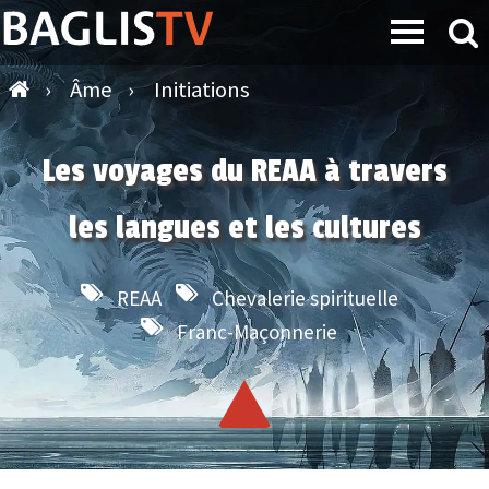
›
Âme
›
Initiations
Les voyages du REAA à travers
les langues et les cultures
REAA
Chevalerie spirituelle
Franc-Maçonnerie