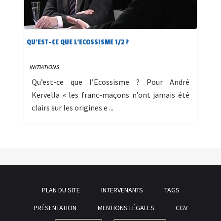
QU’EST-CE QUE L’ECOSSISME 1/2 ?
INITIATIONS
Qu’est-ce que l’Ecossisme ? Pour André
Kervella « les franc-maçons n’ont jamais été
clairs sur les origines e ...
PLAN DU SITE
INTERVENANTS
TAGS
PRÉSENTATION
MENTIONS LÉGALES
CGV