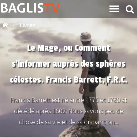
›
Livres
Le Mage, ou Comment
s’informer auprès des sphères
célestes. Francis Barrett, F.R.C.
Francis Barrett est né entre 1770 et 1780 et
décédé après 1802. Nous savons peu de
chose de sa vie et de sa disparition...
Plus d'info