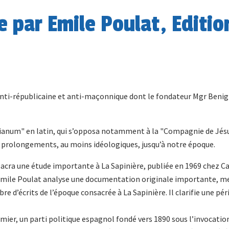
re par Emile Poulat, Editio
e anti-républicaine et anti-maçonnique dont le fondateur Mgr Beni
anum" en latin, qui s’opposa notamment à la "Compagnie de Jésus
es prolongements, au moins idéologiques, jusqu’à notre époque.
sacra une étude importante à La Sapinière, publiée en 1969 chez C
t, Emile Poulat analyse une documentation originale importante, me
d’écrits de l’époque consacrée à La Sapinière. Il clarifie une péri
emier, un parti politique espagnol fondé vers 1890 sous l’invocatio