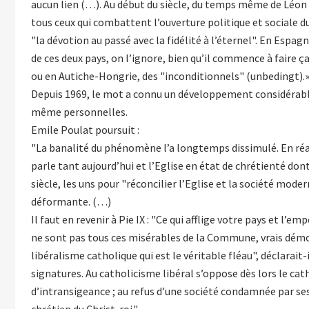
aucun lien (…). Au début du siècle, du temps même de Léon X
tous ceux qui combattent l’ouverture politique et sociale d
"la dévotion au passé avec la fidélité à l’éternel". En Espag
de ces deux pays, on l’ignore, bien qu’il commence à faire ç
ou en Autiche-Hongrie, des "inconditionnels" (unbedingt).
Depuis 1969, le mot a connu un développement considérable e
même personnelles.
Emile Poulat poursuit :
"La banalité du phénomène l’a longtemps dissimulé. En réali
parle tant aujourd’hui et l’Eglise en état de chrétienté d
siècle, les uns pour "réconcilier l’Eglise et la société mod
déformante. (…)
Il faut en revenir à Pie IX : "Ce qui afflige votre pays et l’e
ne sont pas tous ces misérables de la Commune, vrais démons 
libéralisme catholique qui est le véritable fléau", déclarait
signatures. Au catholicisme libéral s’oppose dès lors le cat
d’intransigeance ; au refus d’une société condamnée par ses p