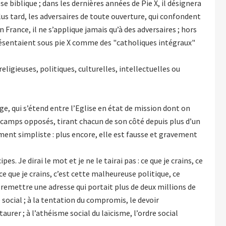
 biblique ; dans les dernières années de Pie X, il désignera
lus tard, les adversaires de toute ouverture, qui confondent
 France, il ne s’applique jamais qu’à des adversaires ; hors
e présentaient sous pie X comme des "catholiques intégraux"
igieuses, politiques, culturelles, intellectuelles ou
ge, qui s’étend entre l’Eglise en état de mission dont on
 camps opposés, tirant chacun de son côté depuis plus d’un
lement simpliste : plus encore, elle est fausse et gravement
s. Je dirai le mot et je ne le tairai pas : ce que je crains, ce
e que je crains, c’est cette malheureuse politique, ce
ui remettre une adresse qui portait plus de deux millions de
 social ; à la tentation du compromis, le devoir
aurer ; à l’athéisme social du laïcisme, l’ordre social