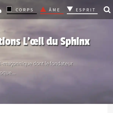
CONNEXION
CORPS
ÂME
ESPRIT
tions L’œil du Sphinx
nti-maçonnique dont le fondateur
que....