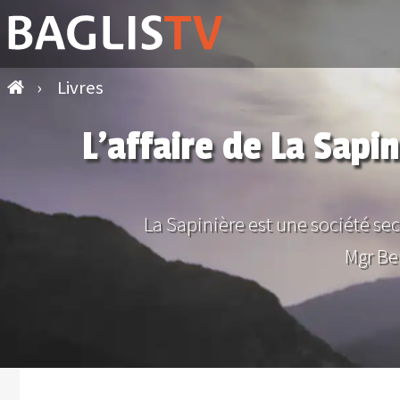
›
Livres
L’affaire de La Sapi
La Sapinière est une société se
Mgr Be