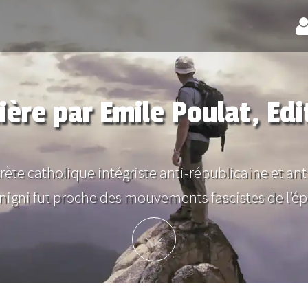
nière par Emile Poulat, Edi
crète catholique intégriste anti-républicaine et a
nigni fut proche des mouvements fascistes de l’épo
Plus d'info