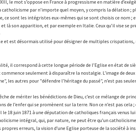
III, le mot s’oppose en France à progressisme en matière d’exégèse
u catholicisme par n’importe quel moyen, y compris la délation ; p
ne, ce sont les intégristes eux-mêmes qui se sont choisis ce nom ; en
a et là son apparition, et par exemple en Italie. Ceux qu’il vise s
»
t est désormais utilisé pour désigner de multiples crispations, rel
té, il correspond à cette longue période de l’Eglise en état de siè
ont commence seulement à disparaître la nostalgie. L’image de deux
erne", les autres pour "défendre l’héritage du passé", n’est pas seu
mpêche de mériter les bénédictions de Dieu, c’est ce mélange de principe
de l’enfer qui se promènent sur la terre. Non ce n’est pas cela ; c
-il le 18 juin 1871 à une députation de catholiques français venus l
holicisme intégral, qui, par nature, ne peut être qu’un catholicisme
ropres erreurs, la vision d’une Eglise porteuse de la société à inst