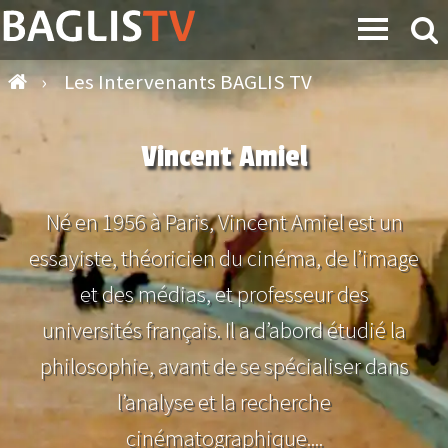
›
Les Intervenants BAGLIS TV
Vincent Amiel
Né en 1956 à Paris, Vincent Amiel est un
essayiste, théoricien du cinéma, de l’image
et des médias, et professeur des
universités français. Il a d’abord étudié la
philosophie, avant de se spécialiser dans
l’analyse et la recherche
cinématographique....