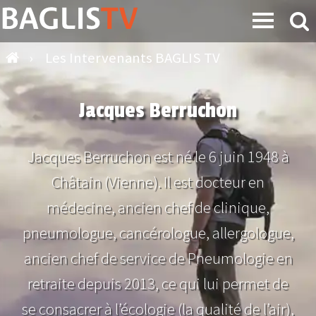
›
Les Intervenants BAGLIS TV
Jacques Berruchon
Jacques Berruchon est né le 6 juin 1948 à
Châtain (Vienne). Il est docteur en
médecine, ancien chef de clinique,
pneumologue, cancérologue, allergologue,
ancien chef de service de Pneumologie en
retraite depuis 2013, ce qui lui permet de
se consacrer à l’écologie (la qualité de l’air),