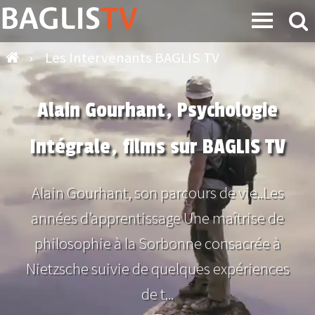
›
Les Intervenants BAGLIS TV
Alain Gourhant, Psychologie
Intégrale, films sur BAGLIS TV
Alain Gourhant, son parcours de vie..Les
années d’apprentissage Une maîtrise de
philosophie à la Sorbonne consacrée à
Nietzsche suivie de quelques expériences
de t...