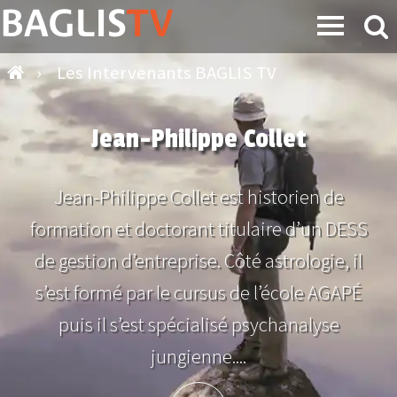
›
Les Intervenants BAGLIS TV
Jean-Philippe Collet
Jean-Philippe Collet est historien de
formation et doctorant titulaire d’un DESS
de gestion d’entreprise. Côté astrologie, il
s’est formé par le cursus de l’école AGAPÉ
puis il s’est spécialisé psychanalyse
jungienne....
Plus d'info