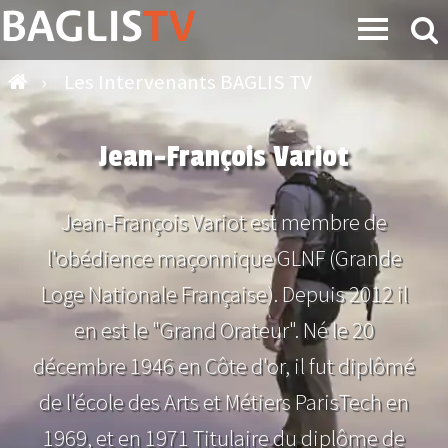
›
Les Intervenants BAGLIS TV
Jean-François Variot
Jean-François Variot est membre de
l'obédience maçonnique GLNF (Grande
Loge Nationale Française). Depuis 2012 il
en est le "Grand Orateur". Né le 20
décembre 1946 en Côte d'or, il fut diplômé
de l'école des Arts et Métiers ParisTech en
1969, et en 1971 Titulaire du diplôme de