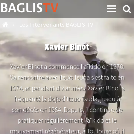
›
Les Intervenants BAGLIS TV
Xavier Binot
Xavier Binot a commencé l'aïkido en 1970.
Sa rencontre avec Itsuo Tsuda s’est faite en
1974, et pendant dix années, Xavier Binot a
fréquenté le dojo d’Itsuo Tsuda, jusqu'à
son décès en 1984. Depuis, il continue de
pratiquer régulièrement l'aïkido et le
mouvement régénérateur, à Toulouse où il