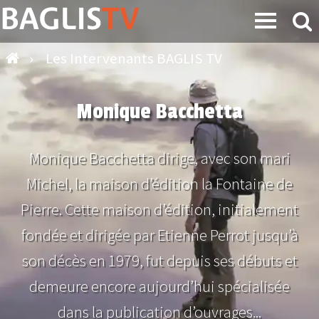
›
Les Intervenants BAGLIS TV
Monique Bacchetta
Monique Bacchetta dirige, avec son mari
Michel, la maison d’édition la Fontaine de
Pierre. Cette maison d’édition, initialement
fondée et dirigée par Etienne Perrot jusqu’à
son décès en 1979, fut depuis ses débuts et
demeure encore aujourd’hui spécialisée
dans la publication d’ouvrages...