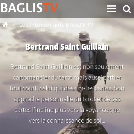
›
Les Intervenants BAGLIS TV
Bertrand Saint Guillain
Bertrand Saint Guillain est non seulement
cartomancier du tarot mais aussi cartier
tout court, celui qui dessine les cartes. Son
approche personnelle du tarot et de ses
cartes l’incline plus vers la voyance que
vers la connaissance de soi...
Plus d'info