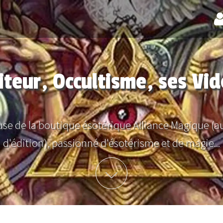
iteur, Occultisme, ses Vi
use de la boutique ésotérique Alliance Magique (
d'édition), passionné d'ésotérisme et de magie...
Plus d'info