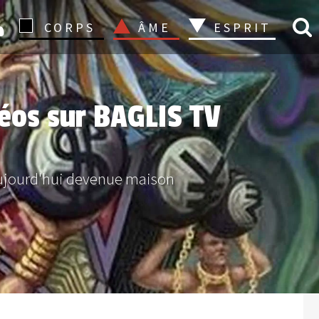
CONNEXION
CORPS
ÂME
ESPRIT
déos sur BAGLIS TV
aujourd'hui devenue maison