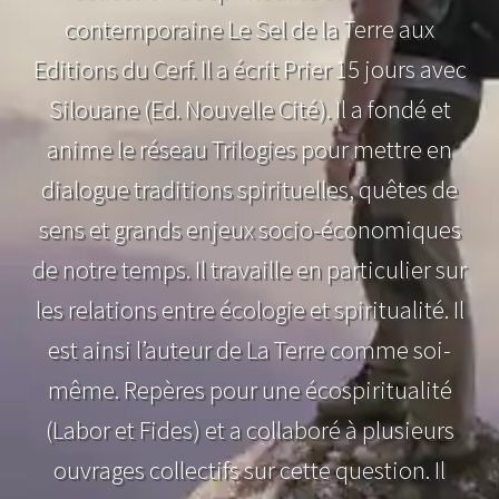
contemporaine Le Sel de la Terre aux
Editions du Cerf. Il a écrit Prier 15 jours avec
Silouane (Ed. Nouvelle Cité). Il a fondé et
anime le réseau Trilogies pour mettre en
dialogue traditions spirituelles, quêtes de
sens et grands enjeux socio-économiques
de notre temps. Il travaille en particulier sur
les relations entre écologie et spiritualité. Il
est ainsi l’auteur de La Terre comme soi-
même. Repères pour une écospiritualité
(Labor et Fides) et a collaboré à plusieurs
ouvrages collectifs sur cette question. Il