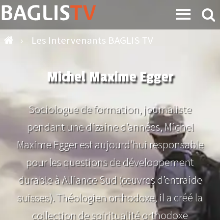
›
Les Intervenants BAGLIS TV
Michel Maxime Egger
Sociologue de formation, journaliste
pendant une dizaine d’années, Michel
Maxime Egger est aujourd’hui responsable
pour les questions de développement
durable à Alliance Sud (œuvres d’entraide
suisses). Théologien orthodoxe, il a créé la
collection de spiritualité orthodoxe