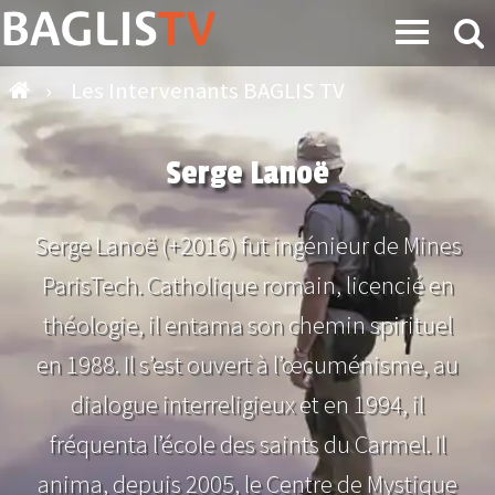
›
Les Intervenants BAGLIS TV
Serge Lanoë
Serge Lanoë (+2016) fut ingénieur de Mines
ParisTech. Catholique romain, licencié en
théologie, il entama son chemin spirituel
en 1988. Il s’est ouvert à l’œcuménisme, au
dialogue interreligieux et en 1994, il
fréquenta l’école des saints du Carmel. Il
anima, depuis 2005, le Centre de Mystique