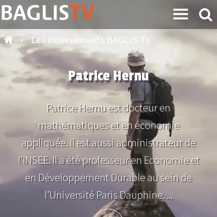
›
Les Intervenants BAGLIS TV
Patrice Hernu
Patrice Hernu est docteur en
mathématiques et en économie
appliquée. Il est aussi administrateur de
l’INSEE. Il a été professeur en Economie et
en Développement Durable au sein de
l’Université Paris Dauphine. ...
Plus d'info