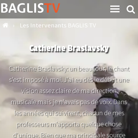
›
Les Intervenants BAGLIS TV
Catherine Braslavsky
Catherine Braslavsky: un beau jour, le chant
s'est imposé à moi. J'ai eu dès le début une
vision assez claire de ma direction
musicale mais je n'avais pas de voix. Dans
les années qui suivirent, chacun de mes
professeurs m'apporta quelque chose
d'unique. Bien que ma principale source