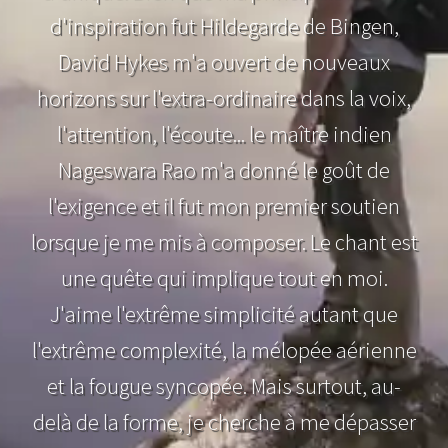
d'inspiration fut Hildegarde de Bingen,
David Hykes m'a ouvert de nouveaux
horizons sur l'extra-ordinaire dans la voix,
l'attention, l'écoute... le maître indien
Nageswara Rao m'a donné le goût de
l'exigence et il fut mon premier soutien
lorsque je me mis à composer. Le chant est
une quête qui implique tout en moi.
J'aime l'extrême simplicité autant que
l'extrême complexité, la mélopée aérienne
et la fougue syncopée. Mais surtout, au-
delà de la forme, je cherche à me dépasser