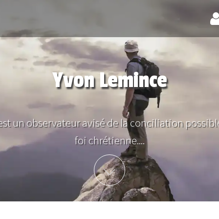
Yvon Lemince
st un observateur avisé de la conciliation possible
foi chrétienne....
Plus d'info