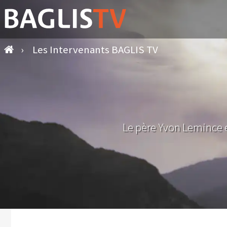
›
Les Intervenants BAGLIS TV
Le père Yvon Lemince e