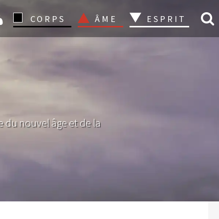
CONNEXION
CORPS
ÂME
ESPRIT
 du nouvel âge et de la