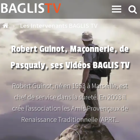
›
Les Intervenants BAGLIS TV
Robert Guinot, Maçonnerie, de
Pasqualy, ses Vidéos BAGLIS TV
Robert Guinot, né en 1953 à Marseille, est
chef de service dans la sureté. En 2003 il
crée l’association les Amis Provençaux de
Renaissance Traditionnelle (APRT...
Plus d'info