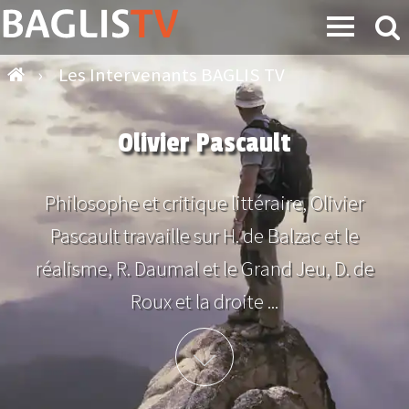
›
Les Intervenants BAGLIS TV
Olivier Pascault
Philosophe et critique littéraire, Olivier
Pascault travaille sur H. de Balzac et le
réalisme, R. Daumal et le Grand Jeu, D. de
Roux et la droite ...
Plus d'info