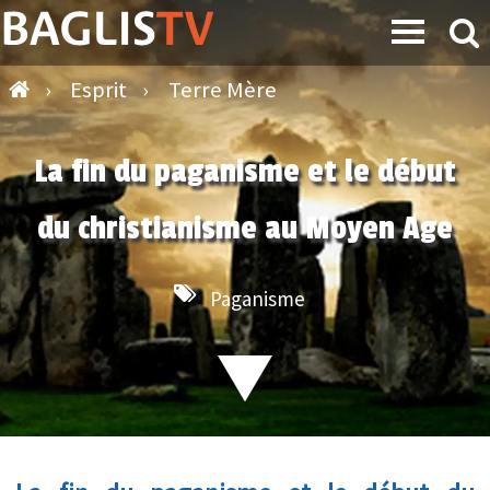
›
Esprit
›
Terre Mère
La fin du paganisme et le début
du christianisme au Moyen Age
Paganisme