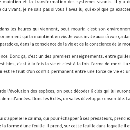
maintien et la transformation des systèmes vivants. Il y a d
 du vivant, je ne sais pas si vous l'avez lu, qui explique ça exact
u dans les heures qui viennent, peut mourir, c'est son environne
ronnement qui la maintient en vie. Je vous invite aussi à voir ça dan
paradoxe, dans la conscience de la vie et de la conscience de la mor
stence. Donc ça, c'est un des premiers enseignements, entre guille
est bios, c'est à la fois la vie et c'est à la fois l'arme de mort. La
ui est le fruit d'un conflit permanent entre une force de vie et u
arde l'évolution des espèces, on peut décoder 6 clés qui lui auron
t demi d'années. Donc les 6 clés, on va les développer ensemble. L
ui s'appelle le calima, qui pour échapper à ses prédateurs, prend
la forme d'une feuille. Il prend, sur cette feuille dans laquelle il 