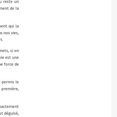
u reste un
ement de la
ment qui la
s nos vies,
t.
mets, si on
 vie est une
ne force de
t permis le
a première,
 exactement
est déguisé,