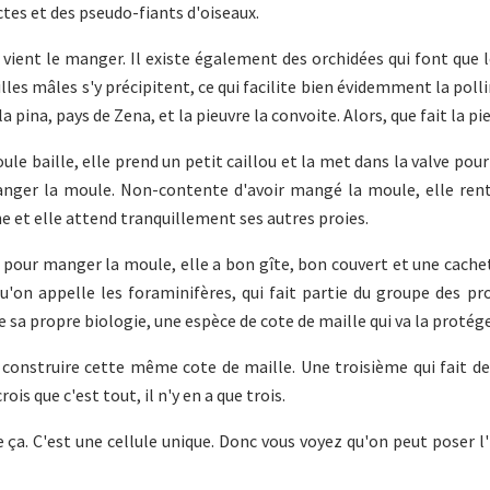
tes et des pseudo-fiants d'oiseaux.
vient le manger. Il existe également des orchidées qui font que l
es mâles s'y précipitent, ce qui facilite bien évidemment la pollin
 pina, pays de Zena, et la pieuvre la convoite. Alors, que fait la pi
le baille, elle prend un petit caillou et la met dans la valve po
manger la moule. Non-contente d'avoir mangé la moule, elle rent
che et elle attend tranquillement ses autres proies.
use pour manger la moule, elle a bon gîte, bon couvert et une cache
qu'on appelle les foraminifères, qui fait partie du groupe des pr
de sa propre biologie, une espèce de cote de maille qui va la protége
 construire cette même cote de maille. Une troisième qui fait d
ois que c'est tout, il n'y en a que trois.
ire ça. C'est une cellule unique. Donc vous voyez qu'on peut poser 