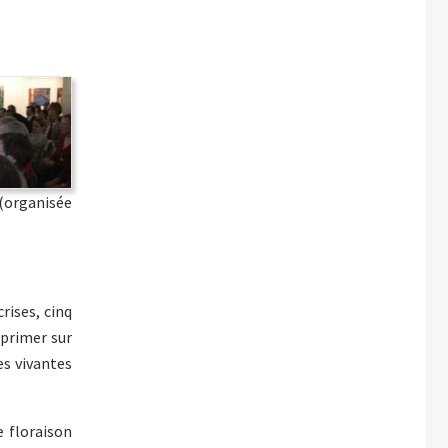
(organisée
rises, cinq
xprimer sur
es vivantes
e floraison