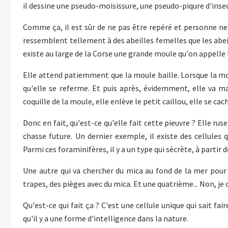
il dessine une pseudo-moisissure, une pseudo-piqure d'insec
Comme ça, il est sûr de ne pas être repéré et personne ne 
ressemblent tellement à des abeilles femelles que les abeill
existe au large de la Corse une grande moule qu'on appelle la
Elle attend patiemment que la moule baille. Lorsque la mou
qu'elle se referme. Et puis après, évidemment, elle va 
coquille de la moule, elle enlève le petit caillou, elle se ca
Donc en fait, qu'est-ce qu'elle fait cette pieuvre ? Elle r
chasse future. Un dernier exemple, il existe des cellules 
Parmi ces foraminifères, il y a un type qui sécrète, à partir 
Une autre qui va chercher du mica au fond de la mer pour
trapes, des pièges avec du mica. Et une quatrième... Non, je cr
Qu'est-ce qui fait ça ? C'est une cellule unique qui sait fa
qu'il y a une forme d'intelligence dans la nature.