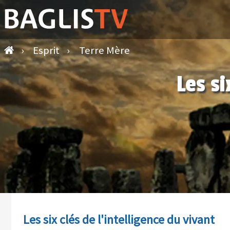
›
Esprit
›
Terre Mère
Les si
Les six clés de l'intelligence du vivant