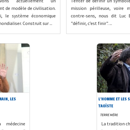
vons actuellement un
Tenter de définir un symbol
 de modèle de civilisation.
mission périlleuse, voire
ui, le système économique
contre-sens, nous dit Luc 
ondialiser. Construit sur ...
"définir, c’est finir". ...
AIN, LES
L’HOMME ET LES 
TAOÏSTE
TERRE MÈRE
a médecine
La tradition c