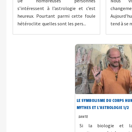
De nombreuses personnes
Nous vi
s’intéressent à l’astrologie et c’est
changement
heureux. Pourtant parmi cette foule
Aujourd'h
hétéroclite: quelles sont les pers...
tend à se m
LE SYMBOLISME DU CORPS HUM
MYTHES ET L'ASTROLOGIE 1/2
SANTÉ
Si la biologie et l