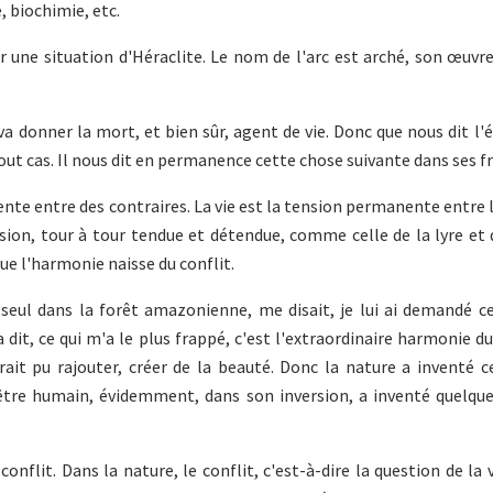
, biochimie, etc.
er une situation d'Héraclite. Le nom de l'arc est arché, son œuvr
i va donner la mort, et bien sûr, agent de vie. Donc que nous dit l
 tout cas. Il nous dit en permanence cette chose suivante dans ses 
nente entre des contraires. La vie est la tension permanente entre l
ion, tour à tour tendue et détendue, comme celle de la lyre et d
que l'harmonie naisse du conflit.
 seul dans la forêt amazonienne, me disait, je lui ai demandé c
 dit, ce qui m'a le plus frappé, c'est l'extraordinaire harmonie du
it pu rajouter, créer de la beauté. Donc la nature a inventé c
 l'être humain, évidemment, dans son inversion, a inventé quelqu
onflit. Dans la nature, le conflit, c'est-à-dire la question de la v