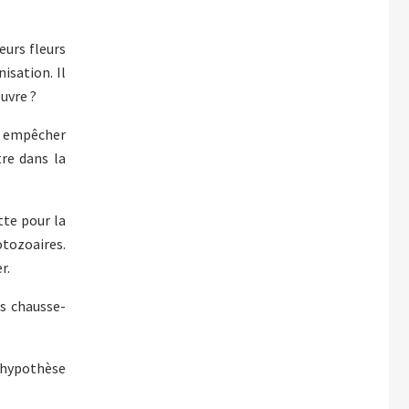
eurs fleurs
isation. Il
euvre ?
ur empêcher
re dans la
tte pour la
otozoaires.
r.
es chausse-
l'hypothèse