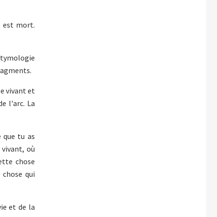
e est mort.
'étymologie
fragments.
e vivant et
e l'arc. La
e que tu as
 vivant, où
ette chose
e chose qui
ie et de la