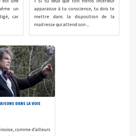
e est une
« Si tu veux que ton Héros intérieur
 même un
apparaisse à ta conscience, tu dois te
Bigé, car
mettre dans la disposition de la
maitresse qui attend son ...
SAISONS DANS LA VOIE
hinoise, comme d’ailleurs