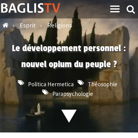
›
Esprit
›
Religions
Le développement personnel :
nouvel opium du peuple ?
Politica Hermetica
Théosophie
Parapsychologie