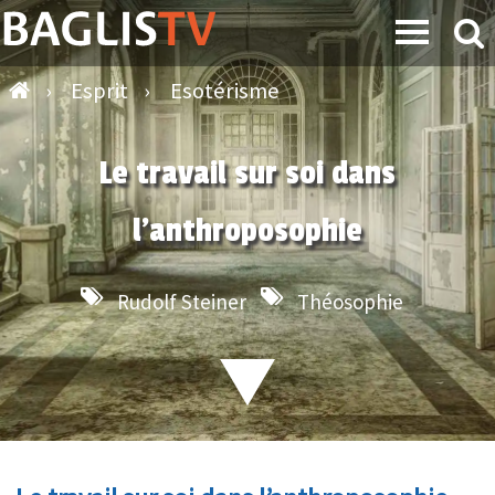
›
Esprit
›
Esotérisme
Le travail sur soi dans
l’anthroposophie
Rudolf Steiner
Théosophie