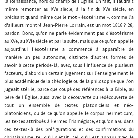
la Renaissance, hors du champ de l'Église. En fait, il faudrait
même remonter au XVe siècle, à la fin du XVe siècle, en
précisant quand même que le mot « ésotérisme », comme l'a
d'ailleurs montré Jean-Pierre Lorrain, est un mot 1818 ? 28,
pardon. Donc, qu'on ne parle évidemment pas d'ésotérisme
au XVe, au XVIe siècle et par la suite, mais que ce qu'on appelle
aujourd'hui l'ésotérisme a commencé à apparaître de
manière un peu autonome, distincte d'autres formes de
savoir à cette période-là, avec, sous l'influence de plusieurs
facteurs, d'abord un certain jugement sur l'enseignement le
plus académique de la théologie ou de la philosophie que l'on
jugeait stérile, parce que coupé des références à la Bible, au
père de l'Église, aussi avec la découverte ou redécouverte de
tout un ensemble de textes platoniciens et néo-
platoniciens, ou de ce qu'on appelle le corpus hermeticum,
les textes attribués à Hermes Trismégiste, et qu'on a vu dans
ces textes-là des préfigurations et des confirmations du
christianisme tel qu'il s'était, tel qu'il est apparu avec le