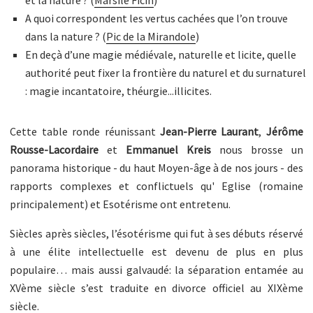
et la nature ? (
Marsile Ficin
)
A quoi correspondent les vertus cachées que l’on trouve
dans la nature ? (
Pic de la Mirandole
)
En deçà d’une magie médiévale, naturelle et licite, quelle
authorité peut fixer la frontière du naturel et du surnaturel
: magie incantatoire, théurgie...illicites.
Cette table ronde réunissant
Jean-Pierre Laurant
,
Jérôme
Rousse-Lacordaire
et
Emmanuel Kreis
nous brosse un
panorama historique - du haut Moyen-âge à de nos jours - des
rapports complexes et conflictuels qu' Eglise (romaine
principalement) et Esotérisme ont entretenu.
Siècles après siècles, l’ésotérisme qui fut à ses débuts réservé
à une élite intellectuelle est devenu de plus en plus
populaire… mais aussi galvaudé: la séparation entamée au
XVème siècle s’est traduite en divorce officiel au XIXème
siècle.