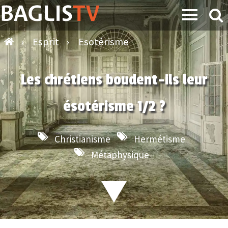
›
Esprit
›
Esotérisme
Les chrétiens boudent-ils leur
ésotérisme 1/2 ?
Christianisme
Hermétisme
Métaphysique