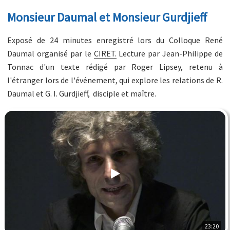
Monsieur Daumal et Monsieur Gurdjieff
Exposé de 24 minutes enregistré lors du Colloque René
Daumal organisé par le
CIRET.
Lecture par Jean-Philippe de
Tonnac d'un texte rédigé par Roger Lipsey, retenu à
l'étranger lors de l'événement, qui explore les relations de R.
Daumal et G. I. Gurdjieff, disciple et maître.
23:20