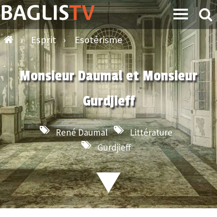
›
Esprit
›
Esotérisme
Monsieur Daumal et Monsieur
Gurdjieff
René Daumal
Littérature
Gurdjieff