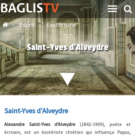
›
Esprit
›
Esotérisme
Saint-Yves d'Alveydre
Saint-Yves d'Alveydre
Alexandre Saint-Yves d'Alveydre
(1842-1909), poète et
écrivain, est un ésotériste chrétien qui influença Papus,