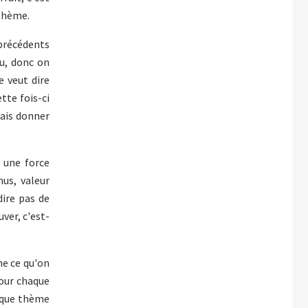
 thème.
 précédents
eu, donc on
e veut dire
tte fois-ci
vais donner
 une force
us, valeur
dire pas de
uver, c'est-
me ce qu'on
pour chaque
haque thème