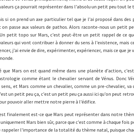
 valeurs ça pourrait représenter dans l'absolu un petit peu tout le
ais si on prend un axe particulier tel que je l'ai proposé dans des
nc on passe aux valeurs de pathos. Alors raconte-nous un petit p
n petit topo sur Mars, c'est peut-être un petit rappel de ce qu
aleurs qui vont contribuer à donner du sens à l'existence, mais ce
ncer, j'ai envie de dire, expérimenter, expériencer, mais ce que je 
 monde.
nné que Mars on est quand même dans une planète d'action, c'est
 astrologie comme étant le chevalier servant de Vénus. Donc Vén
du sens, et Mars comme un chevalier, comme un pre-chevalier, va 
c'est un petit peu ça, c'est un petit peu ça aussi ici qu'on peut retro
our pouvoir aller mettre notre pierre à l'édifice.
c'est finalement est-ce que Mars peut représenter dans notre thè
s uniquement Mars bien sûr, parce que c'est comme à chaque fois 
e rappeler l'importance de la totalité du thème natal, puisque c