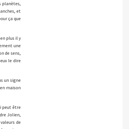
s planètes,
manches, et
 pour ça que
en plus il y
plement une
on de sens,
eux le dire
ns un signe
t en maison
i peut être
dre Jolien,
 valeurs de