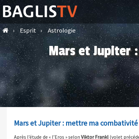
›
Esprit
›
Astrologie
Mars et Jupiter 
Mars et Jupiter : mettre ma combativité
Après l’étude de « l’Eros » selon
Viktor Frankl
(volet précéde