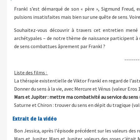
Frankl s’est démarqué de son « père », Sigmund Freud, 
pulsions insatisfaites mais bien sur une quête de sens. Voi
Souhaitez-vous découvrir à travers cet entretien mené 
archétypales – de notre thème de naissance participent à 
de sens combattues âprement par Frankl ?
--------
Liste des films :
La thérapie existentielle de Viktor Frankl en regard de l’ast
Donner du sens à la vie, avec Mercure et Vénus (valeur Eros 
Mars et Jupiter : mettre ma combativité au service du sens 
Saturne et Chiron : trouver du sens en dépit du tragique (va
Extrait de la vidéo
Bon Jessica, après l'épisode précédent sur les valeurs des 
Mars et Jupiter. Mars et Jupiter, valeurs des roses c'étai