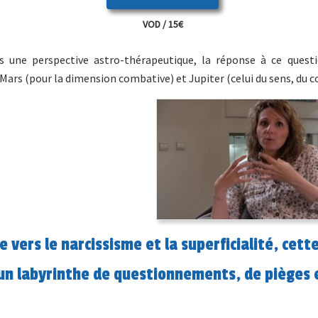
VOD / 15€
ns une perspective astro-thérapeutique, la réponse à ce ques
 Mars (pour la dimension combative) et Jupiter (celui du sens, du co
 vers le narcissisme et la superficialité, cett
 un labyrinthe de questionnements, de pièges 