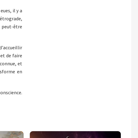
eues, il y a
rétrograde,
t peut-être
'accueillir
et de faire
econnue, et
nsforme en
conscience.