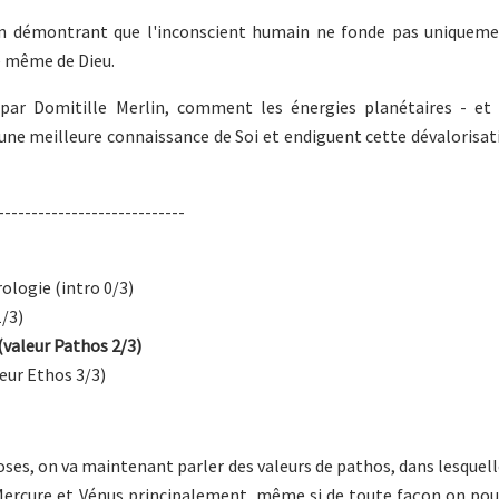
en démontrant que l'inconscient humain ne fonde pas uniqueme
re même de Dieu.
par Domitille Merlin, comment les énergies planétaires - et 
une meilleure connaissance de Soi et endiguent cette dévalorisat
----------------------------
rologie (intro 0/3)
1/3)
(valeur Pathos 2/3)
leur Ethos 3/3)
roses, on va maintenant parler des valeurs de pathos, dans lesquel
t Mercure et Vénus principalement, même si de toute façon on pour