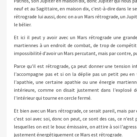
Pathos, son Jupiter en maison dix, donc Jupiter qui nous par
neuf et au Sagittaire, en maison dix, c'est-à-dire dans le 
rétrograde lui aussi, donc on a un Mars rétrograde, un Jupit
le bélier.
Et ici il peut y avoir avec un Mars rétrograde une grande,
martiennes à un endroit de combat, de trop de compétitiv
impossibilité d'avoir un Mars percutant, mais par contre, pui
Parce qu'il est rétrograde, ça peut donner une tension int
l'accompagne pas et si on la déplie pas un petit peu en
l'apathie, une certaine apathie ou une énergie martienn
intérieure, comme on disait justement dans l'explosé d
l'intérieur qui tourne en cercle fermé.
Et bien avec un Mars rétrograde, ce serait pareil, mais pa
c'est soi avec soi, donc on peut, ce sont des cas, ce n'est
lesquelles on est le bouc émissaire, on attire à soi l'agres
justement énergétiquement ce Mars est rétrograde.