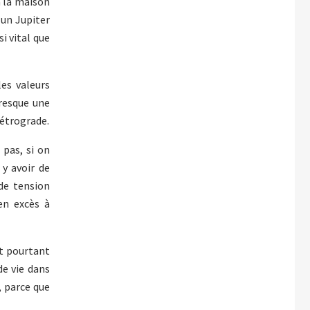
à la maison
 un Jupiter
i vital que
les valeurs
presque une
rétrograde.
 pas, si on
y avoir de
de tension
en excès à
et pourtant
de vie dans
, parce que