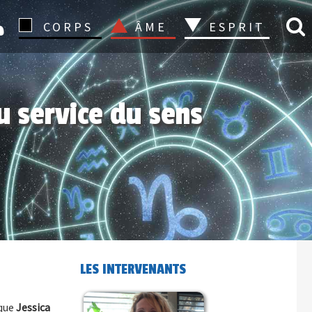
CONNEXION
CORPS
ÂME
ESPRIT
u service du sens
LES INTERVENANTS
 que
Jessica