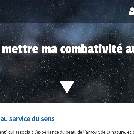
: mettre ma combativité a
 au service du sens
nt) qui associait l’expérience du beau, de l’amour, de la nature, et