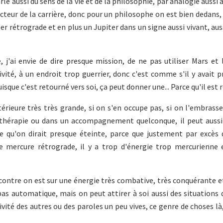
le aussi du sens de la vie et de la philosophie, par analogie aussi 
secteur de la carrière, donc pour un philosophe on est bien dedans,
er rétrograde et en plus un Jupiter dans un signe aussi vivant, auss
 j'ai envie de dire presque mission, de ne pas utiliser Mars et 
ité, à un endroit trop guerrier, donc c'est comme s'il y avait 
sque c'est retourné vers soi, ça peut donner une... Parce qu'il est 
érieure très très grande, si on s'en occupe pas, si on l'embrasse
 thérapie ou dans un accompagnement quelconque, il peut aussi 
e qu'on dirait presque éteinte, parce que justement par excès 
e mercure rétrograde, il y a trop d'énergie trop mercurienne 
r contre on est sur une énergie très combative, très conquérante 
 pas automatique, mais on peut attirer à soi aussi des situations 
sivité des autres ou des paroles un peu vives, ce genre de choses là