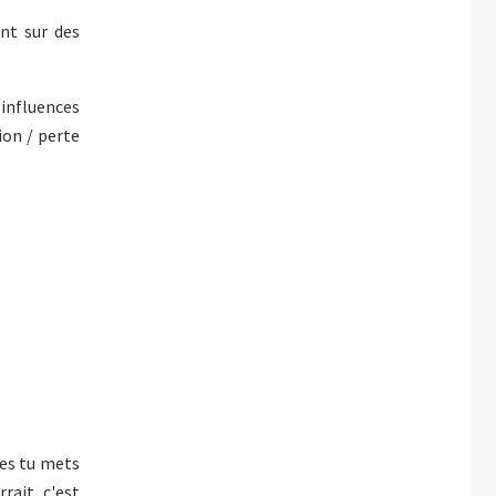
nt sur des
influences
ion / perte
les tu mets
rait, c'est