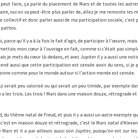
peut faire, ça parle du placement de Mars et de toutes les autre
faire, oui on va peut-être plus parler de, allez je me remonte les 
 le collectif et donc parler aussi de ma participation sociale, c'est
e pathos.
arce qu'il y a à la fois le fait d'agir, de participer à l'œuvre, mais 
 mettais mon cœur à l'ouvrage en fait, comme si c'était pas sim
ais je mets du cœur là-dedans, et avec Jupiter il y a aussi une noti
end aussi que cette participation est censée avoir du sens, si je p
rsonne comme pour le monde autour si l'action menée est censée.
ui serait peu valorisé ou qui serait un peu timide, par exemple da
 a les trois. Les trois ! Mars dans une maison douze, rétrograde e
d, du thème natal de Freud, et puis il y a aussi un autre exemple qu
 c'est en maison douze et rétrograde, c'est le Mars natal d'Alexan
Mars et il a par ailleurs aussi son Jupiter, puisqu'on est sur les