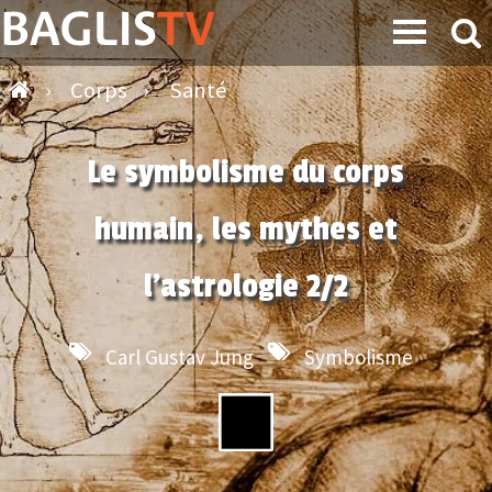
›
Corps
›
Santé
Le symbolisme du corps
humain, les mythes et
l'astrologie 2/2
Carl Gustav Jung
Symbolisme