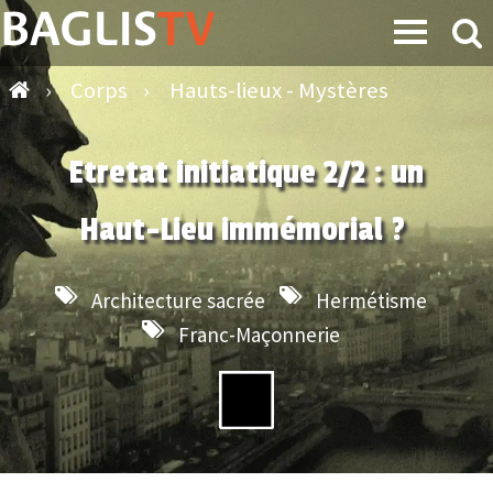
›
Corps
›
Hauts-lieux - Mystères
Etretat initiatique 2/2 : un
Haut-Lieu immémorial ?
Architecture sacrée
Hermétisme
Franc-Maçonnerie