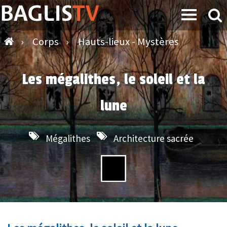
›
Corps
›
Hauts-lieux - Mystères
Les mégalithes, le soleil et la
lune
Mégalithes
Architecture sacrée