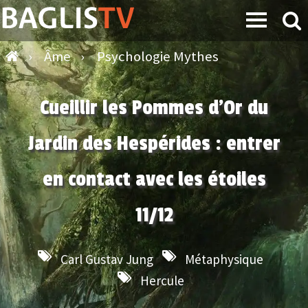
›
Âme
›
Psychologie Mythes
Cueillir les Pommes d’Or du
Jardin des Hespérides : entrer
en contact avec les étoiles
11/12
Carl Gustav Jung
Métaphysique
Hercule