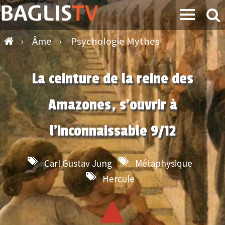
›
Âme
›
Psychologie Mythes
La ceinture de la reine des
Amazones, s’ouvrir à
l’inconnaissable 9/12
Carl Gustav Jung
Métaphysique
Hercule