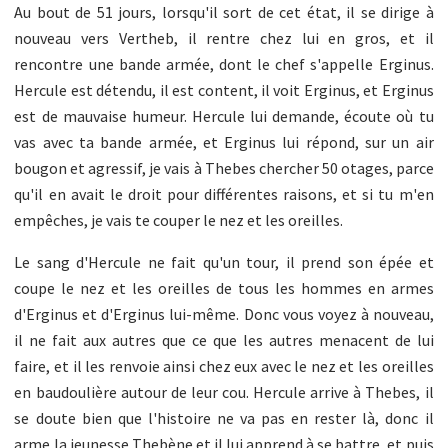
Au bout de 51 jours, lorsqu'il sort de cet état, il se dirige à
nouveau vers Vertheb, il rentre chez lui en gros, et il
rencontre une bande armée, dont le chef s'appelle Erginus.
Hercule est détendu, il est content, il voit Erginus, et Erginus
est de mauvaise humeur. Hercule lui demande, écoute où tu
vas avec ta bande armée, et Erginus lui répond, sur un air
bougon et agressif, je vais à Thebes chercher 50 otages, parce
qu'il en avait le droit pour différentes raisons, et si tu m'en
empêches, je vais te couper le nez et les oreilles.
Le sang d'Hercule ne fait qu'un tour, il prend son épée et
coupe le nez et les oreilles de tous les hommes en armes
d'Erginus et d'Erginus lui-même. Donc vous voyez à nouveau,
il ne fait aux autres que ce que les autres menacent de lui
faire, et il les renvoie ainsi chez eux avec le nez et les oreilles
en baudoulière autour de leur cou. Hercule arrive à Thebes, il
se doute bien que l'histoire ne va pas en rester là, donc il
arme la jeunesse Thebène et il lui apprend à se battre, et puis