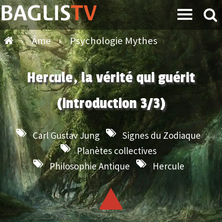
›
Âme
›
Psychologie Mythes
Hercule, la vérité qui guérit
(introduction 3/3)
Carl Gustav Jung
Signes du Zodiaque
Planètes collectives
Philosophie Antique
Hercule