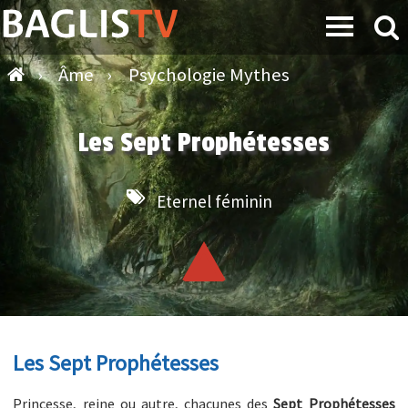
›
Âme
›
Psychologie Mythes
Les Sept Prophétesses
Eternel féminin
Les Sept Prophétesses
Princesse, reine ou autre, chacunes des
Sept Prophétesses