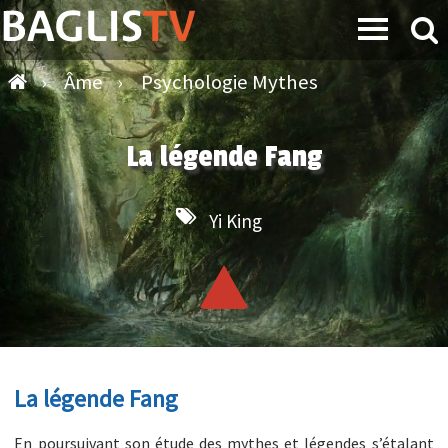
›
Âme
›
Psychologie Mythes
La légende Fang
Yi King
La légende Fang
En poursuivant son étude des mythes et légendes s’étalant