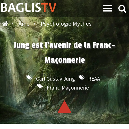
›
Âme
›
Psychologie Mythes
Jung est l'avenir de la Franc-
Maçonnerie
Carl Gustav Jung
REAA
Franc-Maçonnerie