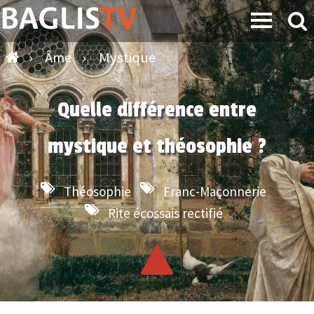
›
Âme
›
Mystique
Quelle différence entre
mystique et théosophie ?
Théosophie
Franc-Maçonnerie
Rite écossais rectifié