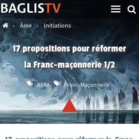
›
Âme
›
Initiations
17 propositions pour réformer
la Franc-maçonnerie 1/2
REAA
Franc-Maçonnerie