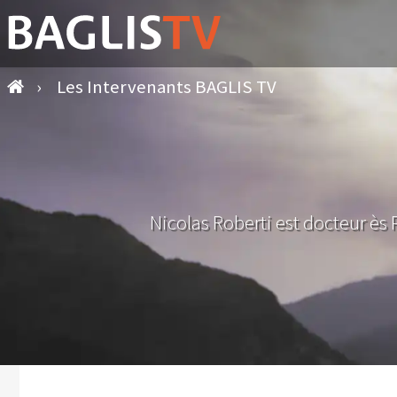
›
Les Intervenants BAGLIS TV
Nicolas Roberti est docteur ès P