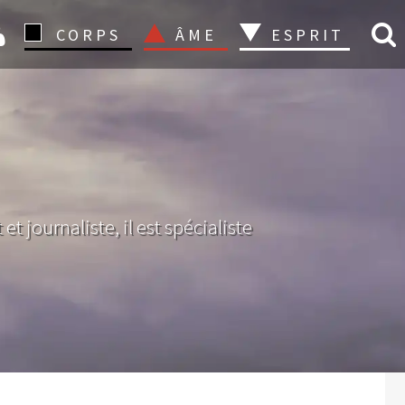
CONNEXION
CORPS
ÂME
ESPRIT
t journaliste, il est spécialiste