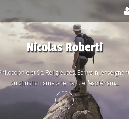
Nicolas Roberti
hilosophie et Sc. Religieuses. Ecrivain, enseignant e
du christianisme oriental, de l'ésotérism...
Plus d'info