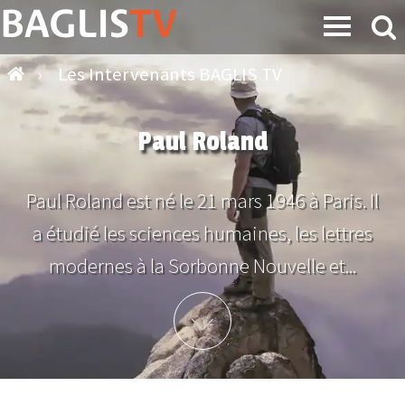
›
Les Intervenants BAGLIS TV
Paul Roland
Paul Roland est né le 21 mars 1946 à Paris. Il
a étudié les sciences humaines, les lettres
modernes à la Sorbonne Nouvelle et...
Plus d'info